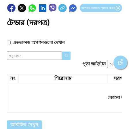
আপনার মতামত প্রদান করুন
টেন্ডার (দরপত্র)
এডভান্সড অপশনগুলো দেখান
পৃষ্ঠা আইটেম
নং
শিরোনাম
দরপত্র 
কোনো তথ্য
আর্কাইভ দেখুন