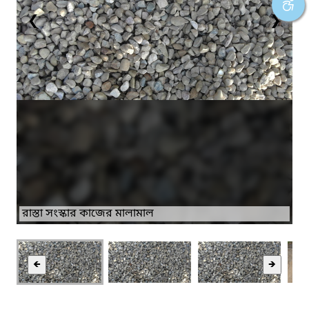
❮
❯
রাস্তা সংস্কার কাজের মালামাল
🡸
🡺